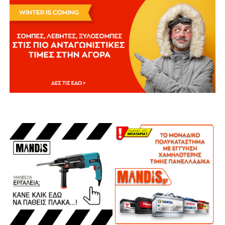
Καθαριστικά Σπιτιού
Κατοικίδια
Προϊόντα Οικιακής
Χρήσης
Συσκευές
Επεξεργασίας
Τροφίμων
Συσκευές Καθαρισμού
Συσκευές Ποιότητας