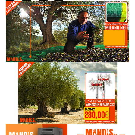
Αέρα
Συστήματα Ασφαλείας
& Αυτοματισμοί
Τρόφιμα