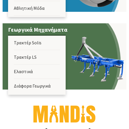
Αθλητική Μόδα
Ελεύθερος Χρόνος
Γεωργικά Μηχανήματα
Καταδύσεις & Ψάρεμα
Τρακτέρ Solis
Κυνήγι & Σκοποβολή
Τρακτέρ LS
Ποδηλασία
Ελαστικά
Διάφορα Γεωργικά
Μηχανήματα
Mini Dumper -
Περονοφόρα