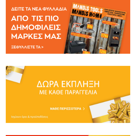
Μηχανήματα
Καθαρισμού Κήπου
Μηχανήματα Κοπής
Ξύλων
Μόνωση
Οικιακές Συσκευές
Υλικά Ηλεκτρολογικού
Πίνακα
Ψεκαστικά Κήπου