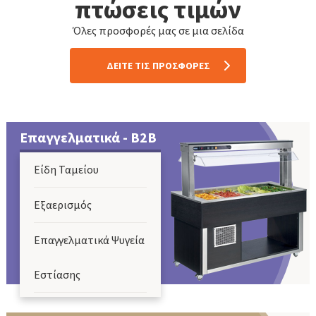
πτώσεις τιμών
Όλες προσφορές μας σε μια σελίδα
Ανταλλακτικά
ΔΕITE ΤΙΣ ΠΡΟΣΦΟΡΕΣ
Ανυψωτικά
Μηχανήματα
Επαγγελματικά - Β2Β
Μεταφοράς
Είδη Ταμείου
Γκρέιντερ -
Εξαερισμός
Εκχιονιστικά
Επαγγελματικά Ψυγεία
Επικλινείς
Εστίασης
Καταστροφείς
Επαγγελματικές
Καταστροφείς με