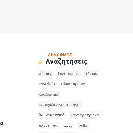
Header
ΔΗΜΟΦΙΛΕΙΣ
Αναζητήσεις
Search
σόμπες
ξυλόσομπες
τζάκια
Inputs
εργαλεία
αλυσοπρίονα
κλαδευτικά
εντοιχιζομενοι φουρνοι
θαμνοκοπτικά
κονταροπρίονα
ια
πλυντήρια
μίξερ
bulle