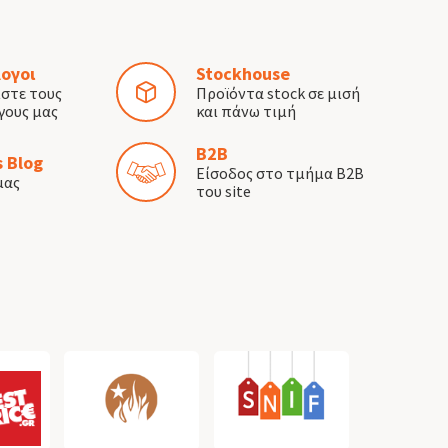
ογοι
Stockhouse
ίστε τους
Προϊόντα stock σε μισή
γους μας
και πάνω τιμή
B2B
 Blog
Είσοδος στο τμήμα B2B
μας
του site