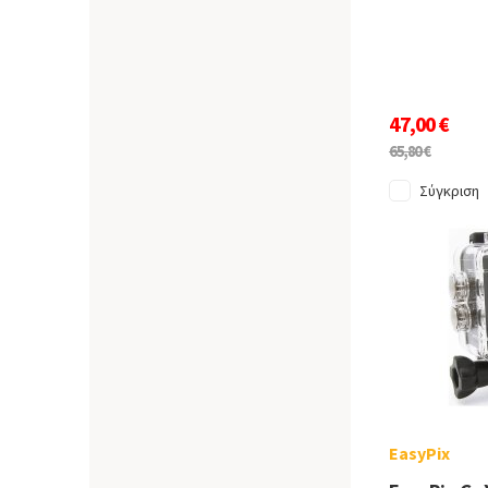
47,00 €
65,80 €
Σύγκριση
EasyPix