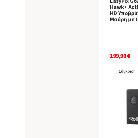
EasyPix Go
Hawk+ Acti
HD Υποβρύχ
Μαύρη με 
199,90 €
Σύγκριση