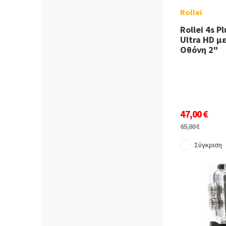
Rollei
Rollei 4s P
Ultra HD μ
Οθόνη 2"
47,00 €
65,80 €
Σύγκριση