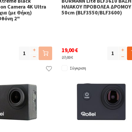
Xtreme Black
BORMANN Lite BLF3610 ΒΑΣΗ
on Camera 4K Ultra
ΗΛΙΑΚΟΥ ΠΡΟΒΟΛΕΑ ΔΡΟΜΟΥ
ια (με Θήκη)
50cm (BLF3550/BLF3600)
Οθόνη 2"
19,00 €
27,00 €
Σύγκριση