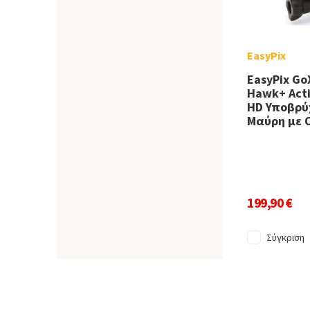
EasyPix
EasyPix Go
Hawk+ Acti
HD Υποβρύχ
Μαύρη με 
199,90 €
Σύγκριση