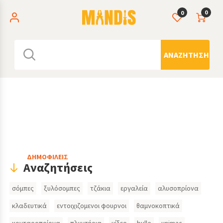
0
0
ΑΝΑΖΉΤΗΣΗ
Header
ΔΗΜΟΦΙΛΕΙΣ
Αναζητήσεις
Search
σόμπες
ξυλόσομπες
τζάκια
εργαλεία
αλυσοπρίονα
Inputs
κλαδευτικά
εντοιχιζομενοι φουρνοι
θαμνοκοπτικά