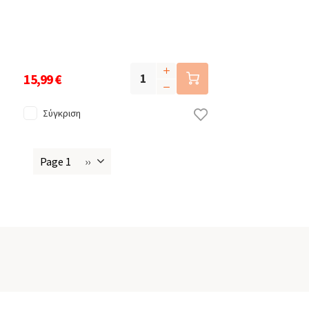
15,99 €
Σύγκριση
Page 1
››
Next
Σελιδοποίηση
page