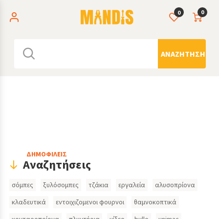
0
0
ΑΝΑΖΉΤΗΣΗ
Header
ΔΗΜΟΦΙΛΕΙΣ
Αναζητήσεις
Search
σόμπες
ξυλόσομπες
τζάκια
εργαλεία
αλυσοπρίονα
Inputs
κλαδευτικά
εντοιχιζομενοι φουρνοι
θαμνοκοπτικά