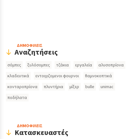
Header
ΔΗΜΟΦΙΛΕΙΣ
Αναζητήσεις
Search
σόμπες
ξυλόσομπες
τζάκια
εργαλεία
αλυσοπρίονα
Inputs
κλαδευτικά
εντοιχιζομενοι φουρνοι
θαμνοκοπτικά
κονταροπρίονα
πλυντήρια
μίξερ
bulle
unimac
ποδήλατα
ΔΗΜΟΦΙΛΕΙΣ
Κατασκευαστές