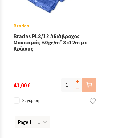
Bradas
Bradas PL8/12 Αδιάβροχος
Μουσαμάς 60gr/m² 8x12m με
Κρίκους
43,00 €
Σύγκριση
Page 1
››
Next
Σελιδοποίηση
page