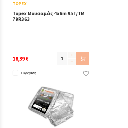
TOPEX
Topex Μουσαμάς 4x6m 95Γ/ΤΜ
79R363
18,39 €
Σύγκριση