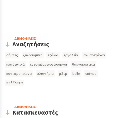
Header
ΔΗΜΟΦΙΛΕΙΣ
Αναζητήσεις
Search
σόμπες
ξυλόσομπες
τζάκια
εργαλεία
αλυσοπρίονα
Inputs
κλαδευτικά
εντοιχιζομενοι φουρνοι
θαμνοκοπτικά
κονταροπρίονα
πλυντήρια
μίξερ
bulle
unimac
ποδήλατα
ΔΗΜΟΦΙΛΕΙΣ
Κατασκευαστές