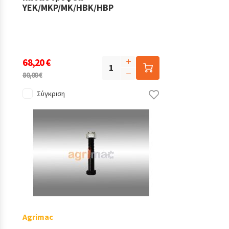
YEK/MKP/MK/HBK/HBP
68,20 €
80,00 €
Σύγκριση
Agrimac