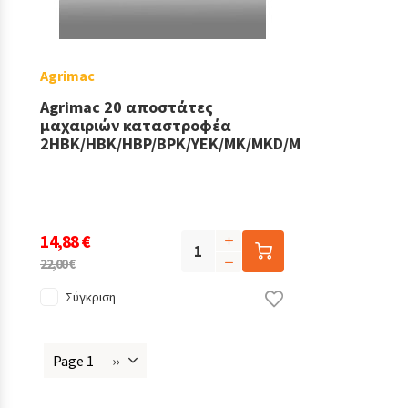
Agrimac
Agrimac 20 αποστάτες
μαχαιριών καταστροφέα
2HBK/HBK/HBP/BPK/YEK/MK/MKD/MKP/ATK
14,88 €
22,00 €
Σύγκριση
Page 1
››
Next
Σελιδοποίηση
page