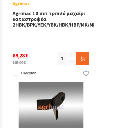
Agrimac
Agrimac 10 σετ τριπλό μαχαίρι
καταστροφέα
2HBK/BPK/YEK/YBK/HBK/HBP/MK/MKD/MKP/ATK
89,28 €
105,00 €
Σύγκριση