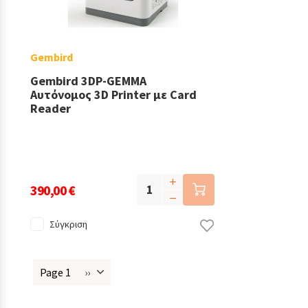
Gembird
Gembird 3DP-GEMMA
Αυτόνομος 3D Printer με Card
Reader
390,00 €
Σύγκριση
Page 1
››
Next
Σελιδοποίηση
page