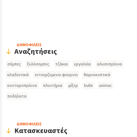
Header
ΔΗΜΟΦΙΛΕΙΣ
Αναζητήσεις
Search
σόμπες
ξυλόσομπες
τζάκια
εργαλεία
αλυσοπρίονα
Inputs
κλαδευτικά
εντοιχιζομενοι φουρνοι
θαμνοκοπτικά
κονταροπρίονα
πλυντήρια
μίξερ
bulle
unimac
ποδήλατα
ΔΗΜΟΦΙΛΕΙΣ
Κατασκευαστές