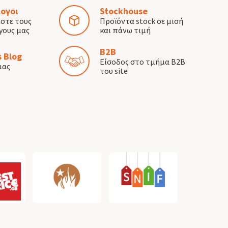
ογοι
Stockhouse
ίστε τους
Προϊόντα stock σε μισή
γους μας
και πάνω τιμή
B2B
 Blog
Είσοδος στο τμήμα B2B
μας
του site