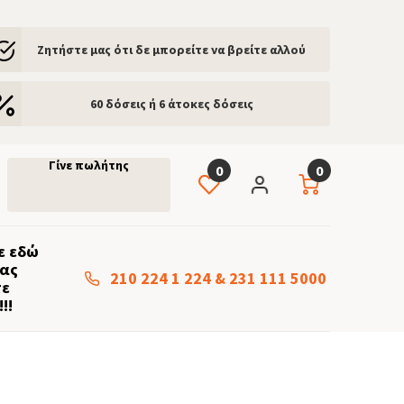
Ζητήστε μας ότι δε μπορείτε να βρείτε αλλού
60 δόσεις ή 6 άτοκες δόσεις
Γίνε πωλήτης
0
0
ε εδώ
μας
210 224 1 224
&
231 111 5000
τε
!!