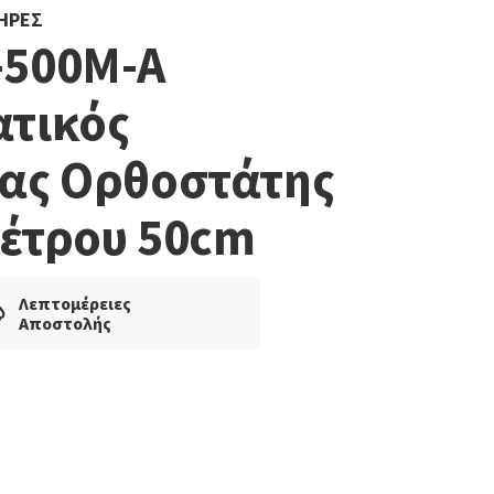
ΤΉΡΕΣ
-500M-A
τικός
ας Ορθοστάτης
έτρου 50cm
Λεπτομέρειες
Αποστολής