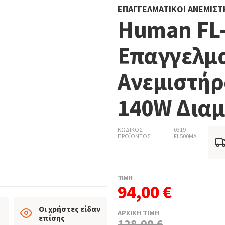
ΕΠΑΓΓΕΛΜΑΤΙΚΟΊ ΑΝΕΜΙΣ
Human FL
Επαγγελμα
Ανεμιστήρ
140W Διαμ
ΚΩΔΙΚΟΣ
0319-
ΠΡΟΪΟΝΤΟΣ
FL500MA
ΤΙΜΗ
94,00 €
Οι χρήστες είδαν
ΑΡΧΙΚΗ ΤΙΜΗ
επίσης
128,00 €