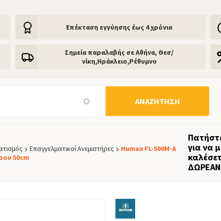
Eπέκταση εγγύησης έως 4 χρόνια
Σημεία παραλαβής σε Αθήνα, Θεσ/
νίκη,Ηράκλειο,Ρέθυμνο
ΑΝΑΖΉΤΗΣΗ
Πατήστ
για να 
ατισμός
Επαγγελματικοί Ανεμιστήρες
Human FL-500M-A
καλέσε
ρου 50cm
ΔΩΡΕΑΝ!