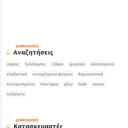
Header
ΔΗΜΟΦΙΛΕΙΣ
Αναζητήσεις
Search
σόμπες
ξυλόσομπες
τζάκια
εργαλεία
αλυσοπρίονα
Inputs
κλαδευτικά
εντοιχιζομενοι φουρνοι
θαμνοκοπτικά
κονταροπρίονα
πλυντήρια
μίξερ
bulle
unimac
ποδήλατα
ΔΗΜΟΦΙΛΕΙΣ
Κατασκευαστές