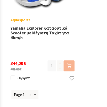
Aquasports
Yamaha Explorer Καταδυτικό
Scooter με Μέγιστη Ταχύτητα
4km/h
344,00 €
481,60 €
Σύγκριση
Page 1
››
Next
Σελιδοποίηση
page