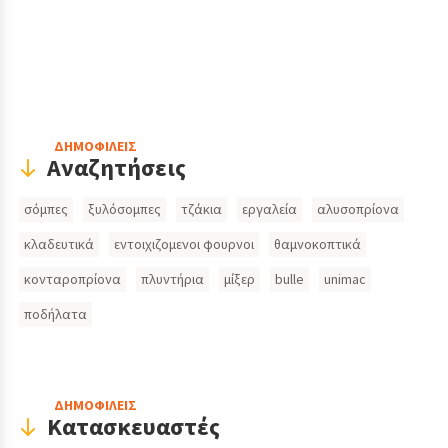
Header
ΔΗΜΟΦΙΛΕΙΣ
Αναζητήσεις
Search
σόμπες
ξυλόσομπες
τζάκια
εργαλεία
αλυσοπρίονα
Inputs
κλαδευτικά
εντοιχιζομενοι φουρνοι
θαμνοκοπτικά
κονταροπρίονα
πλυντήρια
μίξερ
bulle
unimac
ποδήλατα
ΔΗΜΟΦΙΛΕΙΣ
Κατασκευαστές