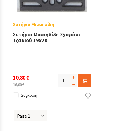
Χυτήρια Μισαηλίδη
Χυτήρια Μισαηλίδη Σχαράκι
Τζακιού 19x28
10,80 €
16,00 €
Σύγκριση
Page 1
››
Next
Σελιδοποίηση
page