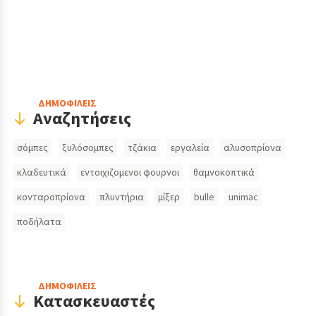
Header
ΔΗΜΟΦΙΛΕΙΣ
Αναζητήσεις
Search
σόμπες
ξυλόσομπες
τζάκια
εργαλεία
αλυσοπρίονα
Inputs
κλαδευτικά
εντοιχιζομενοι φουρνοι
θαμνοκοπτικά
κονταροπρίονα
πλυντήρια
μίξερ
bulle
unimac
ποδήλατα
ΔΗΜΟΦΙΛΕΙΣ
Κατασκευαστές