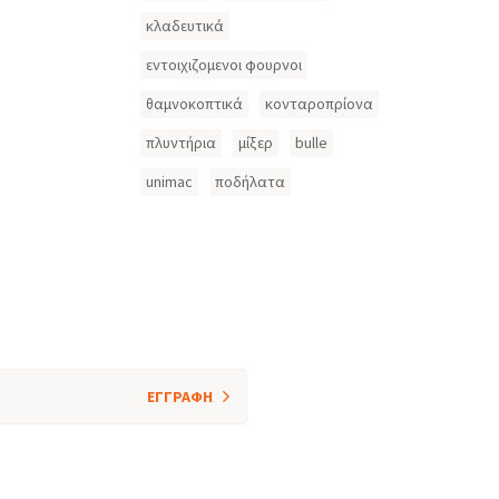
κλαδευτικά
εντοιχιζομενοι φουρνοι
θαμνοκοπτικά
κονταροπρίονα
πλυντήρια
μίξερ
bulle
unimac
ποδήλατα
ΕΓΓΡΑΦΗ