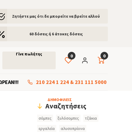
Ζητήστε μας ότι δε μπορείτε να βρείτε αλλού
60 δόσεις ή 6 άτοκες δόσεις
Γίνε πωλήτης
0
0
ΩΡΕΑΝ!!!
210 224 1 224
&
231 111 5000
Header
ΔΗΜΟΦΙΛΕΙΣ
Αναζητήσεις
Search
σόμπες
ξυλόσομπες
τζάκια
Inputs
εργαλεία
αλυσοπρίονα