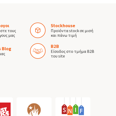
ογοι
Stockhouse
ίστε τους
Προϊόντα stock σε μισή
γους μας
και πάνω τιμή
B2B
 Blog
Είσοδος στο τμήμα B2B
μας
του site