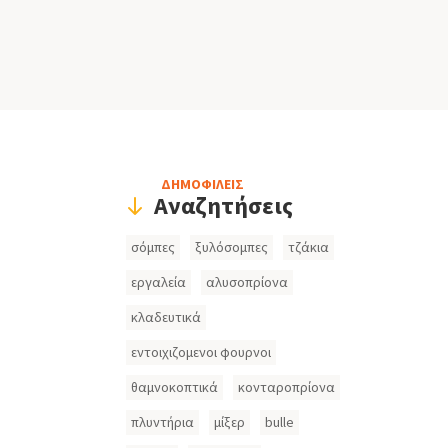
Header
ΔΗΜΟΦΙΛΕΙΣ
Αναζητήσεις
Search
σόμπες
ξυλόσομπες
τζάκια
Inputs
εργαλεία
αλυσοπρίονα
κλαδευτικά
εντοιχιζομενοι φουρνοι
θαμνοκοπτικά
κονταροπρίονα
πλυντήρια
μίξερ
bulle