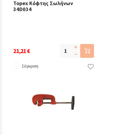
Topex Κόφτης Σωλήνων
34D034
21,21 €
Σύγκριση