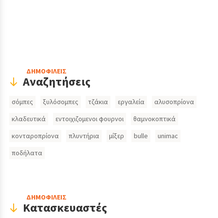
Header
ΔΗΜΟΦΙΛΕΙΣ
Αναζητήσεις
Search
σόμπες
ξυλόσομπες
τζάκια
εργαλεία
αλυσοπρίονα
Inputs
κλαδευτικά
εντοιχιζομενοι φουρνοι
θαμνοκοπτικά
κονταροπρίονα
πλυντήρια
μίξερ
bulle
unimac
ποδήλατα
ΔΗΜΟΦΙΛΕΙΣ
Κατασκευαστές