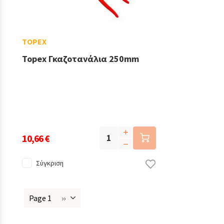
TOPEX
Topex Γκαζοτανάλια 250mm
10,66 €
Σύγκριση
Page 1
››
Next
Σελιδοποίηση
page