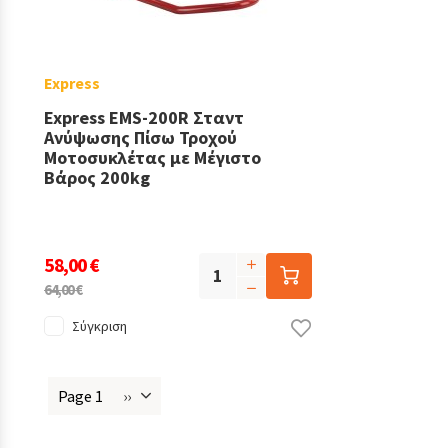
Express
Express EMS-200R Σταντ
Ανύψωσης Πίσω Τροχού
Μοτοσυκλέτας με Μέγιστο
Βάρος 200kg
58,00 €
64,00 €
Σύγκριση
Page 1
››
Next
Σελιδοποίηση
page