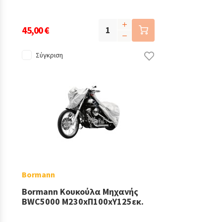
45,00 €
Σύγκριση
Bormann
Bormann Κουκούλα Μηχανής
BWC5000 Μ230xΠ100xΥ125εκ.