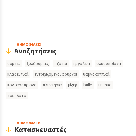
Header
ΔΗΜΟΦΙΛΕΙΣ
Αναζητήσεις
Search
σόμπες
ξυλόσομπες
τζάκια
εργαλεία
αλυσοπρίονα
Inputs
κλαδευτικά
εντοιχιζομενοι φουρνοι
θαμνοκοπτικά
κονταροπρίονα
πλυντήρια
μίξερ
bulle
unimac
ποδήλατα
ΔΗΜΟΦΙΛΕΙΣ
Κατασκευαστές