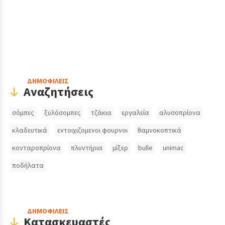
Header
ΔΗΜΟΦΙΛΕΙΣ
Αναζητήσεις
Search
σόμπες
ξυλόσομπες
τζάκια
εργαλεία
αλυσοπρίονα
Inputs
κλαδευτικά
εντοιχιζομενοι φουρνοι
θαμνοκοπτικά
κονταροπρίονα
πλυντήρια
μίξερ
bulle
unimac
ποδήλατα
ΔΗΜΟΦΙΛΕΙΣ
Κατασκευαστές