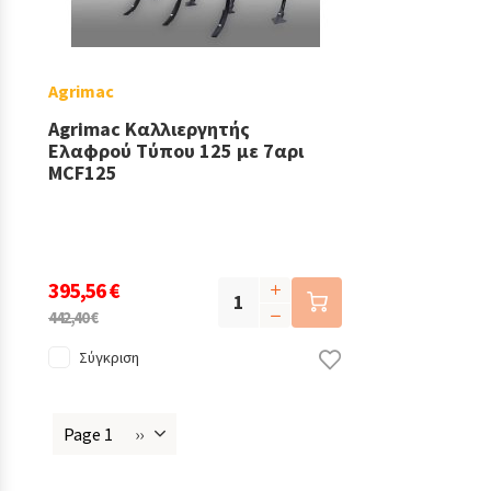
Agrimac
Agrimac Καλλιεργητής
Ελαφρού Τύπου 125 με 7αρι
MCF125
395,56 €
442,40 €
Σύγκριση
Page 1
››
Next
Σελιδοποίηση
page