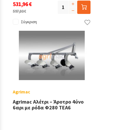
531,96 €
597,80 €
Σύγκριση
Agrimac
Agrimac Αλέτρι – Άροτρο 4ύνο
6αρι με ρόδα Φ280 TEA6