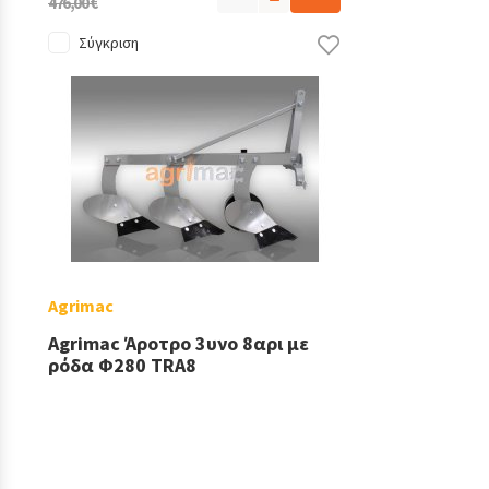
476,00 €
Σύγκριση
Agrimac
Agrimac Άροτρο 3υνο 8αρι με
ρόδα Φ280 TRA8