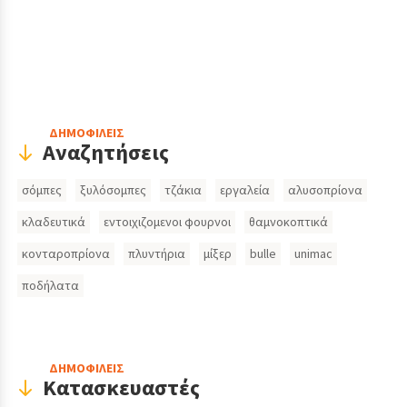
Header
ΔΗΜΟΦΙΛΕΙΣ
Αναζητήσεις
Search
σόμπες
ξυλόσομπες
τζάκια
εργαλεία
αλυσοπρίονα
Inputs
κλαδευτικά
εντοιχιζομενοι φουρνοι
θαμνοκοπτικά
κονταροπρίονα
πλυντήρια
μίξερ
bulle
unimac
ποδήλατα
ΔΗΜΟΦΙΛΕΙΣ
Κατασκευαστές