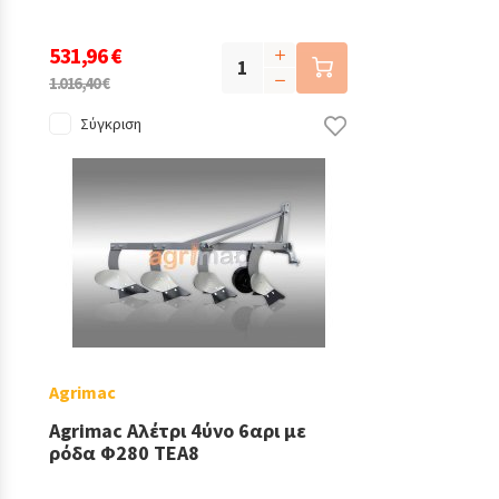
531,96 €
1.016,40 €
Σύγκριση
Agrimac
Agrimac Αλέτρι 4ύνο 6αρι με
ρόδα Φ280 TEA8