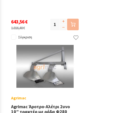
643,56 €
1.016,40 €
Σύγκριση
Agrimac
Agrimac Άροτρο-Αλέτρι 2υνο
10″ τρακτέρ με ρόδα Φ280