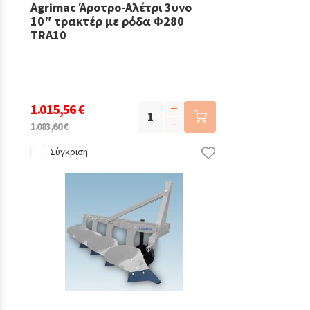
Agrimac Άροτρο-Αλέτρι 3υνο
10″ τρακτέρ με ρόδα Φ280
TRA10
1.015,56 €
1.083,60 €
Σύγκριση