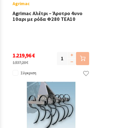
Agrimac
Agrimac Αλέτρι – Άροτρο 4υνο
10αρι με ρόδα Φ280 TEA10
1.219,96 €
1.537,20 €
Σύγκριση