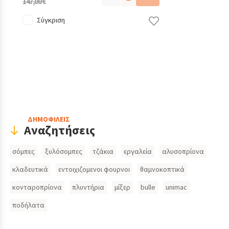
147,00 €
Σύγκριση
Header
ΔΗΜΟΦΙΛΕΙΣ
Αναζητήσεις
Search
σόμπες
ξυλόσομπες
τζάκια
εργαλεία
αλυσοπρίονα
Inputs
κλαδευτικά
εντοιχιζομενοι φουρνοι
θαμνοκοπτικά
κονταροπρίονα
πλυντήρια
μίξερ
bulle
unimac
ποδήλατα