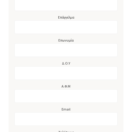
Επάγγελμα
Επωνυμία
Δ.Ο.Υ
Α.Φ.Μ
Email