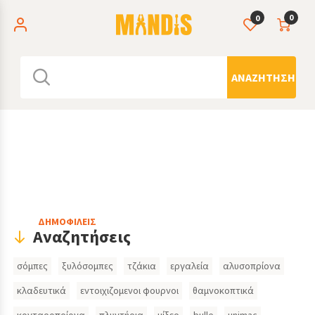
0
0
ΑΝΑΖΉΤΗΣΗ
Header
ΔΗΜΟΦΙΛΕΙΣ
Αναζητήσεις
Search
σόμπες
ξυλόσομπες
τζάκια
εργαλεία
αλυσοπρίονα
Inputs
κλαδευτικά
εντοιχιζομενοι φουρνοι
θαμνοκοπτικά