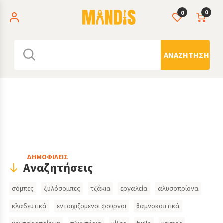
0
0
ΑΝΑΖΉΤΗΣΗ
Header
ΔΗΜΟΦΙΛΕΙΣ
Αναζητήσεις
Search
σόμπες
ξυλόσομπες
τζάκια
εργαλεία
αλυσοπρίονα
Inputs
κλαδευτικά
εντοιχιζομενοι φουρνοι
θαμνοκοπτικά