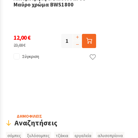
Μαύρο χρώμα BWS1800
12,00 €
23,00 €
Σύγκριση
Header
ΔΗΜΟΦΙΛΕΙΣ
Αναζητήσεις
Search
σόμπες
ξυλόσομπες
τζάκια
εργαλεία
αλυσοπρίονα