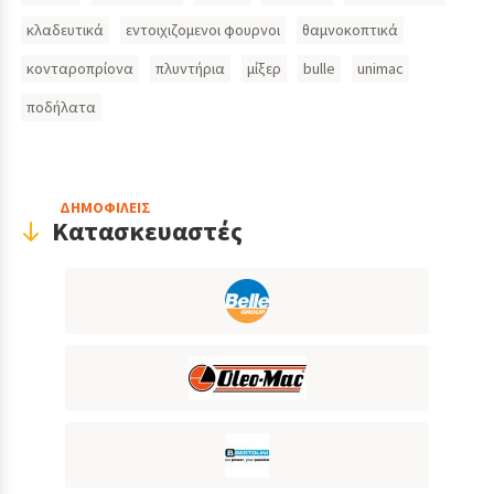
Inputs
κλαδευτικά
εντοιχιζομενοι φουρνοι
θαμνοκοπτικά
κονταροπρίονα
πλυντήρια
μίξερ
bulle
unimac
ποδήλατα
ΔΗΜΟΦΙΛΕΙΣ
Κατασκευαστές