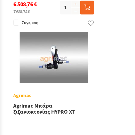
6.508,76 €
7.688,74 €
Σύγκριση
Agrimac
Agrimac Μπάρα
ζιζανιοκτονίας HYPRO XT