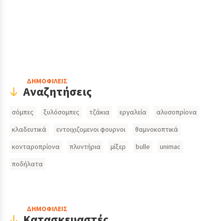
Header
ΔΗΜΟΦΙΛΕΙΣ
Αναζητήσεις
Search
σόμπες
ξυλόσομπες
τζάκια
εργαλεία
αλυσοπρίονα
Inputs
κλαδευτικά
εντοιχιζομενοι φουρνοι
θαμνοκοπτικά
κονταροπρίονα
πλυντήρια
μίξερ
bulle
unimac
ποδήλατα
ΔΗΜΟΦΙΛΕΙΣ
Κατασκευαστές