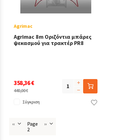
Agrimac
Agrimac 8m Οριζόντια μπάρες
ψεκασμού για τρακτέρ PR8
358,36 €
440,00 €
Σύγκριση
‹‹
Page
››
Προηγούμενη
Next
2
Σελιδοποίηση
σελίδα
page