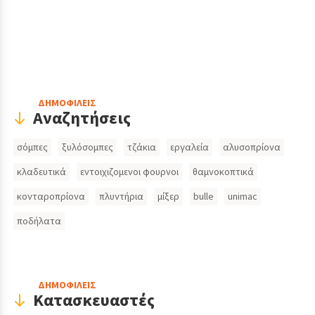
Header
ΔΗΜΟΦΙΛΕΙΣ
Αναζητήσεις
Search
σόμπες
ξυλόσομπες
τζάκια
εργαλεία
αλυσοπρίονα
Inputs
κλαδευτικά
εντοιχιζομενοι φουρνοι
θαμνοκοπτικά
κονταροπρίονα
πλυντήρια
μίξερ
bulle
unimac
ποδήλατα
ΔΗΜΟΦΙΛΕΙΣ
Κατασκευαστές