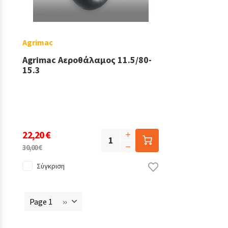
Agrimac
Agrimac Αεροθάλαμος 11.5/80-
15.3
22,20 €
30,00 €
Σύγκριση
Page 1
››
Next
Σελιδοποίηση
page