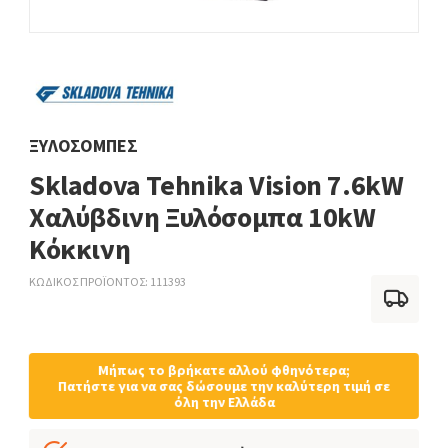
ΞΥΛΌΣΟΜΠΕΣ
Skladova Tehnika Vision 7.6kW
Χαλύβδινη Ξυλόσομπα 10kW
Κόκκινη
ΚΩΔΙΚΟΣ ΠΡΟΪΟΝΤΟΣ
111393
Μήπως το βρήκατε αλλού φθηνότερα;
Πατήστε για να σας δώσουμε την καλύτερη τιμή σε
όλη την Ελλάδα