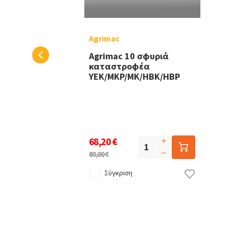
Agrimac
Agrimac 10 σφυριά
καταστροφέα
YEK/MKP/MK/HBK/HBP
68,20 €
80,00 €
Σύγκριση