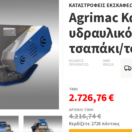
ΚΑΤΑΣΤΡΟΦΕΊΣ ΕΚΣΚΑΦΈ
Agrimac 
υδραυλικό
τσαπάκι/τ
ΚΩΔΙΚΟΣ
0485-
ΠΡΟΪΟΝΤΟΣ
YEK120
ΤΙΜΗ
2.726,76 €
ΑΡΧΙΚΗ ΤΙΜΗ
4.216,74 €
Κερδίζετε: 2726 πόντους