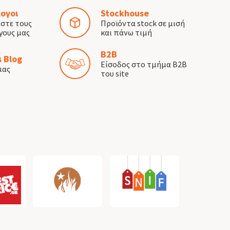
ογοι
Stockhouse
ίστε τους
Προϊόντα stock σε μισή
γους μας
και πάνω τιμή
B2B
 Blog
Είσοδος στο τμήμα B2B
μας
του site