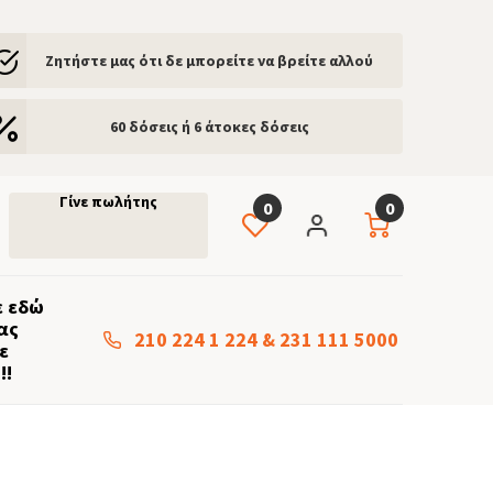
Ζητήστε μας ότι δε μπορείτε να βρείτε αλλού
60 δόσεις ή 6 άτοκες δόσεις
Γίνε πωλήτης
0
0
 εδώ
ας
210 224 1 224
&
231 111 5000
ε
!!