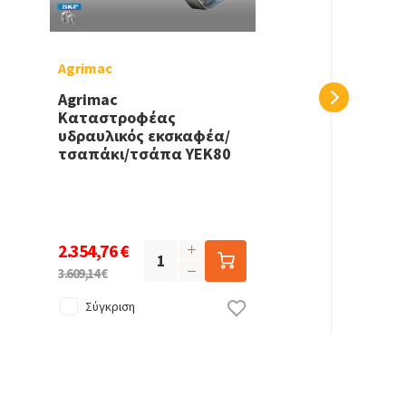
Agrimac
Agrimac
Καταστροφέας
υδραυλικός εκσκαφέα/
τσαπάκι/τσάπα YEK80
2.354,76 €
3.609,14 €
Σύγκριση