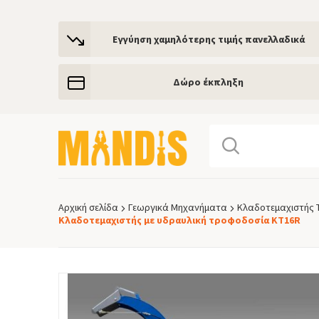
Εγγύηση χαμηλότερης τιμής πανελλαδικά
Δώρο έκπληξη
Αρχική σελίδα
Γεωργικά Μηχανήματα
Κλαδοτεμαχιστής 
Breadcrumb
Κλαδοτεμαχιστής με υδραυλική τροφοδοσία KT16R