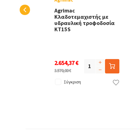
Agrimac
Κλαδοτεμαχιστής με
υδραυλική τροφοδοσία
KT15S
2.654,37 €
3.570,00 €
Σύγκριση