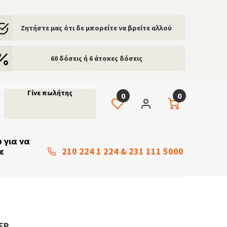
Ζητήστε μας ότι δε μπορείτε να βρείτε αλλού
60 δόσεις ή 6 άτοκες δόσεις
Γίνε πωλήτης
0
0
 για να
ε
210 224 1 224
&
231 111 5000
ΈΡ