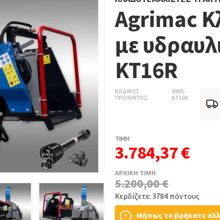
Agrimac Κ
με υδραυλ
KT16R
ΚΩΔΙΚΟΣ
0485-
ΠΡΟΪΟΝΤΟΣ
KT16R
ΤΙΜΗ
3.784,37 €
ΑΡΧΙΚΗ ΤΙΜΗ
5.200,00 €
Κερδίζετε: 3784 πόντους
Μήπως το βρήκατε αλ