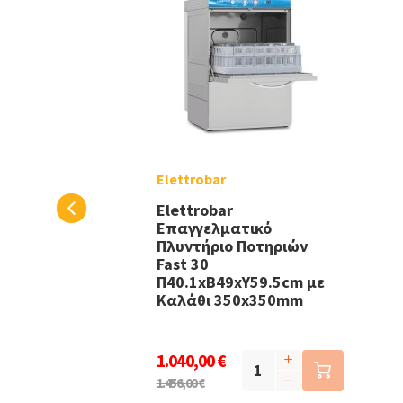
Elettrobar
Elettrobar
Επαγγελματικό
Πλυντήριο Ποτηριών
Fast 30
Π40.1xΒ49xΥ59.5cm με
Καλάθι 350x350mm
1.040,00 €
1.456,00 €