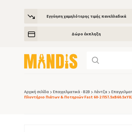
Εγγύηση χαμηλότερης τιμής πανελλαδικά
Δώρο έκπληξη
Αρχική σελίδα
Επαγγελματικά - Β2Β
Λάντζα
Επαγγελματ
Breadcrumb
Πλυντήριο Πιάτων & Ποτηριών Fast 60-2 Π57.5xΒ60.5xΥ