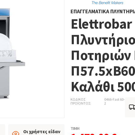
ΕΠΑΓΓΕΛΜΑΤΙΚΆ ΠΛΥΝΤΉΡΙ
Elettroba
Πλυντήριο
Ποτηριών 
Π57.5xΒ60
Καλάθι 5
ΚΩΔΙΚΟΣ
0466-Fast 60-
ΠΡΟΪΟΝΤΟΣ
2
ΤΙΜΗ
Οι χρήστες είδαν