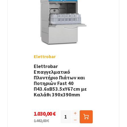
Elettrobar
Elettrobar
Επαγγελματικό
Πλυντήριο Πιάτων και
Ποτηριών Fast 40
Π43.6xΒ53.5xΥ67cm με
Καλάθι 390x390mm
1.030,00 €
1.442,00 €