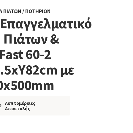
Α ΠΙΆΤΩΝ / ΠΟΤΗΡΙΏΝ
r Επαγγελματικό
 Πιάτων &
Fast 60-2
.5xΥ82cm με
00x500mm
Λεπτομέρειες
Αποστολής