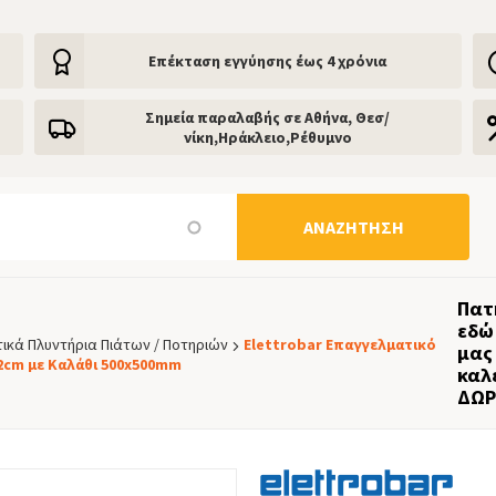
Eπέκταση εγγύησης έως 4 χρόνια
Σημεία παραλαβής σε Αθήνα, Θεσ/
νίκη,Ηράκλειο,Ρέθυμνο
ΑΝΑΖΉΤΗΣΗ
Πατ
εδώ 
ικά Πλυντήρια Πιάτων / Ποτηριών
Elettrobar Επαγγελματικό
μας
82cm με Καλάθι 500x500mm
καλ
ΔΩΡ