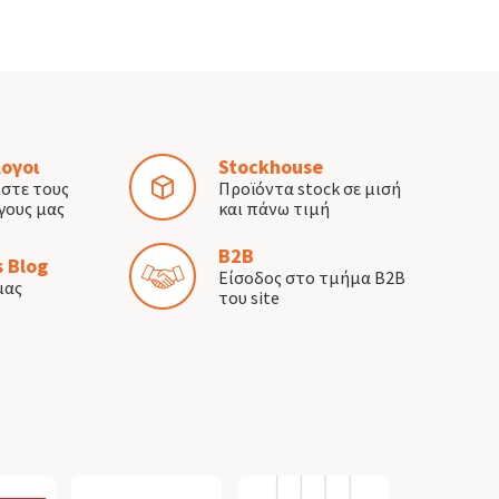
ογοι
Stockhouse
ίστε τους
Προϊόντα stock σε μισή
γους μας
και πάνω τιμή
B2B
 Blog
Είσοδος στο τμήμα B2B
μας
του site