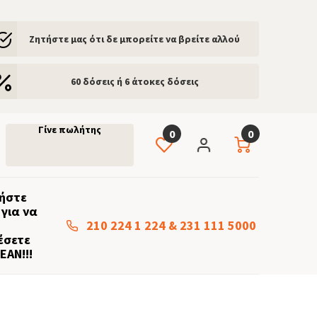
Ζητήστε μας ότι δε μπορείτε να βρείτε αλλού
60 δόσεις ή 6 άτοκες δόσεις
Γίνε πωλήτης
0
0
ήστε
για να
210 224 1 224
&
231 111 5000
έσετε
ΕΑΝ!!!