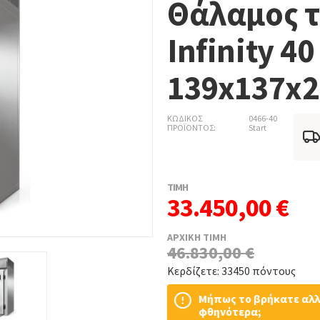
Θάλαμος τ
Infinity 40
139x137x2
ΚΩΔΙΚΟΣ
0466-40
ΠΡΟΪΟΝΤΟΣ
Start
ΤΙΜΗ
33.450,00 €
ΑΡΧΙΚΗ ΤΙΜΗ
46.830,00 €
Κερδίζετε: 33450 πόντους
Μήπως το βρήκατε αλ
φθηνότερα;