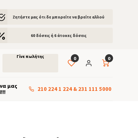
Ζητήστε μας ότι δε μπορείτε να βρείτε αλλού
60 δόσεις ή 6 άτοκες δόσεις
Γίνε πωλήτης
0
0
 να μας
210 224 1 224
&
231 111 5000
!!