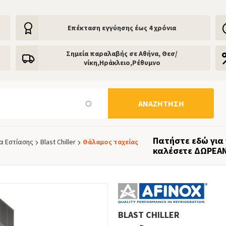
Eπέκταση εγγύησης έως 4 χρόνια
Σημεία παραλαβής σε Αθήνα, Θεσ/
νίκη,Ηράκλειο,Ρέθυμνο
ΑΝΑΖΉΤΗΣΗ
Πατήστε εδώ για
α Εστίασης
Blast Chiller
Θάλαμος ταχείας
καλέσετε ΔΩΡΕΑΝ!
BLAST CHILLER