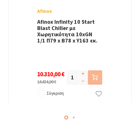
Afinox
Afinox Infinity 10 Start
Blast Chiller με
Χωρητικότητα 10xGN
1/1 Π79 x Β78 x Υ163 εκ.
10.310,00 €
14.434,00 €
Σύγκριση