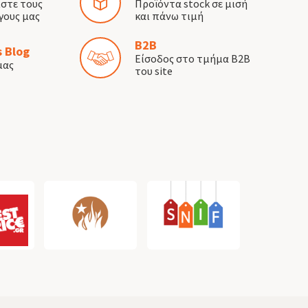
ίστε τους
Προϊόντα stock σε μισή
γους μας
και πάνω τιμή
B2B
 Blog
Είσοδος στο τμήμα B2B
μας
του site