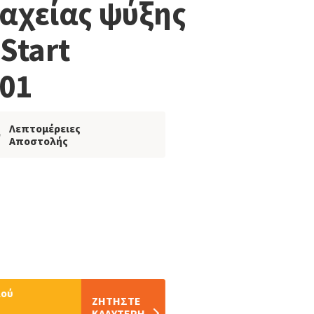
αχείας ψύξης
 Start
01
Λεπτομέρειες
Αποστολής
λού
ΖΗΤΗΣTΕ
ΚΑΛΥΤΕΡΗ