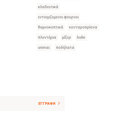
κλαδευτικά
εντοιχιζομενοι φουρνοι
θαμνοκοπτικά
κονταροπρίονα
πλυντήρια
μίξερ
bulle
unimac
ποδήλατα
ΕΓΓΡΑΦΗ