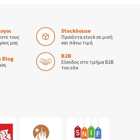
ογοι
Stockhouse
ίστε τους
Προϊόντα stock σε μισή
γους μας
και πάνω τιμή
B2B
 Blog
Είσοδος στο τμήμα B2B
μας
του site