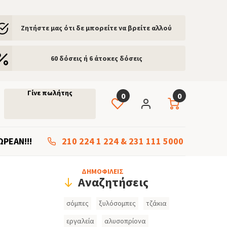
Ζητήστε μας ότι δε μπορείτε να βρείτε αλλού
60 δόσεις ή 6 άτοκες δόσεις
Γίνε πωλήτης
0
0
ΩΡΕΑΝ!!!
210 224 1 224
&
231 111 5000
Header
ΔΗΜΟΦΙΛΕΙΣ
Αναζητήσεις
Search
σόμπες
ξυλόσομπες
τζάκια
Inputs
εργαλεία
αλυσοπρίονα