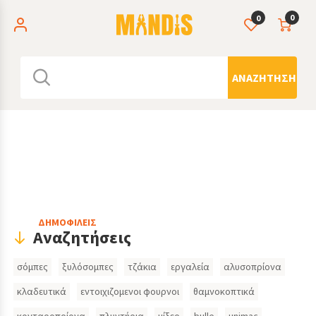
0
0
ΑΝΑΖΉΤΗΣΗ
Header
ΔΗΜΟΦΙΛΕΙΣ
Αναζητήσεις
Search
σόμπες
ξυλόσομπες
τζάκια
εργαλεία
αλυσοπρίονα
Inputs
κλαδευτικά
εντοιχιζομενοι φουρνοι
θαμνοκοπτικά