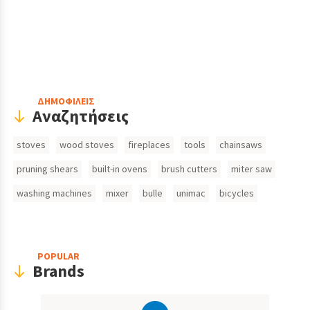
Header
ΔΗΜΟΦΙΛΕΙΣ
Αναζητήσεις
Search
stoves
wood stoves
fireplaces
tools
chainsaws
Inputs
pruning shears
built-in ovens
brush cutters
miter saw
washing machines
mixer
bulle
unimac
bicycles
POPULAR
Brands