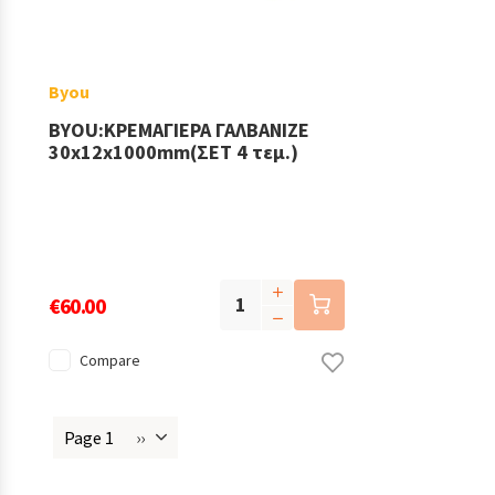
Byou
BYOU:ΚΡΕΜΑΓΙΕΡΑ ΓΑΛΒΑΝΙΖΕ
30x12x1000mm(ΣΕΤ 4 τεμ.)
€60.00
Compare
Page 1
››
Next
Pagination
page