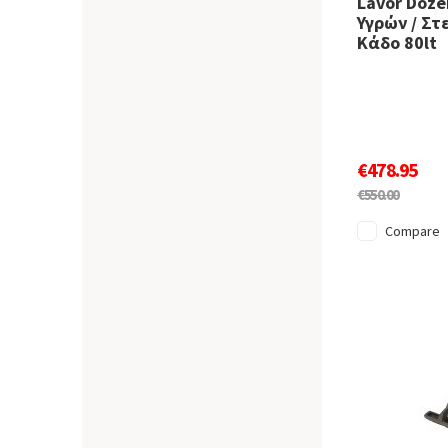
Lavor Doze
Υγρών / Στ
Κάδο 80lt
€478.95
€550.00
Compare