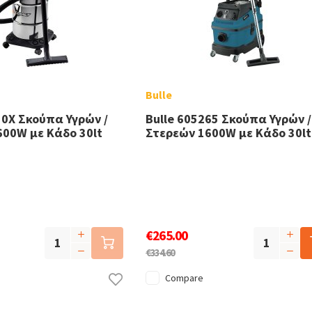
Bulle
30X Σκούπα Υγρών /
Bulle 605265 Σκούπα Υγρών /
600W με Κάδο 30lt
Στερεών 1600W με Κάδο 30lt
€265.00
€334.60
Compare