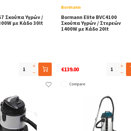
Bormann
67 Σκούπα Υγρών /
Bormann Elite BVC4100
300W με Κάδο 30lt
Σκούπα Υγρών / Στερεών
1400W με Κάδο 20lt
€139.00
Compare