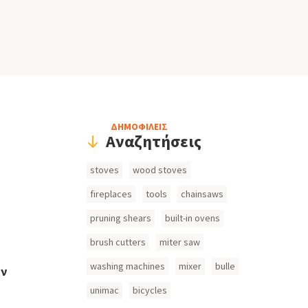
Header
ΔΗΜΟΦΙΛΕΙΣ
Αναζητήσεις
Search
stoves
wood stoves
Inputs
fireplaces
tools
chainsaws
pruning shears
built-in ovens
brush cutters
miter saw
washing machines
mixer
bulle
ών
unimac
bicycles