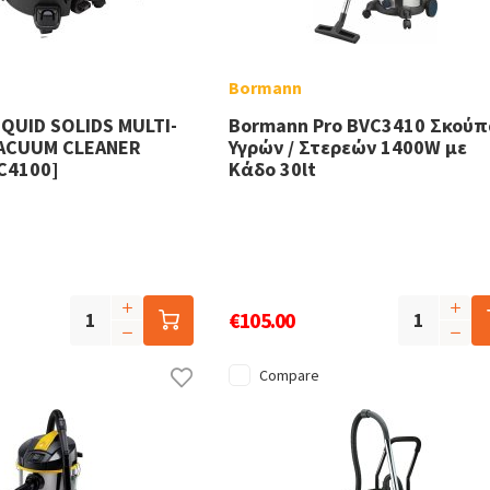
Bormann
QUID SOLIDS MULTI-
Bormann Pro BVC3410 Σκού
ACUUM CLEANER
Υγρών / Στερεών 1400W με
C4100]
Κάδο 30lt
€105.00
Compare