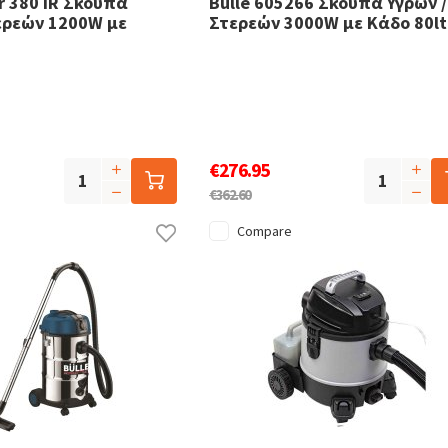
r 380 IR Σκούπα
Bulle 605266 Σκούπα Υγρών /
ερεών 1200W με
Στερεών 3000W με Κάδο 80lt
€276.95
€362.60
Compare