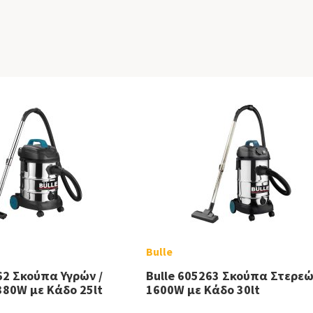
Bulle
62 Σκούπα Υγρών /
Bulle 605263 Σκούπα Στερε
380W με Κάδο 25lt
1600W με Κάδο 30lt