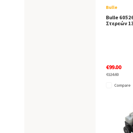
Bulle
Bulle 6052
Στερεών 1
€99.00
€124.60
Compare