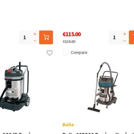
€115.00
€138.60
Compare
Bulle