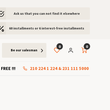
Ask us that you can not find it elsewhere
60 installments or 6 interest-free installments
0
0
Be our salesman
 FREE !!!
210 224 1 224
&
231 111 5000