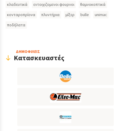
κλαδευτικά
εντοιχιζομενοι φουρνοι
θαμνοκοπτικά
κονταροπρίονα
πλυντήρια
μίξερ
bulle
unimac
ποδήλατα
ΔΗΜΟΦΙΛΕΙΣ
Κατασκευαστές