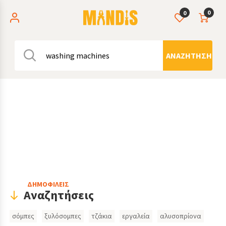
0
0
ΑΝΑΖΉΤΗΣΗ
Header
ΔΗΜΟΦΙΛΕΙΣ
Αναζητήσεις
Search
σόμπες
ξυλόσομπες
τζάκια
εργαλεία
αλυσοπρίονα
Inputs