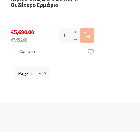
Ουδέτερο Ερμάριο
€5,680.00
€7,952.00
Compare
Page 1
››
Next
Pagination
page