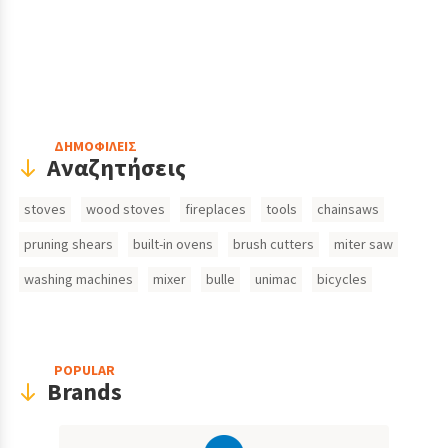
Header
ΔΗΜΟΦΙΛΕΙΣ
Αναζητήσεις
Search
stoves
wood stoves
fireplaces
tools
chainsaws
Inputs
pruning shears
built-in ovens
brush cutters
miter saw
washing machines
mixer
bulle
unimac
bicycles
POPULAR
Brands