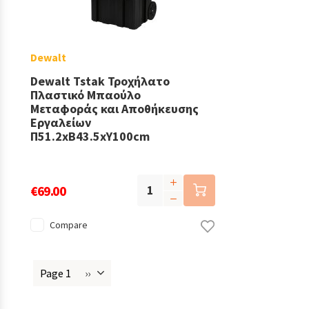
Dewalt
Dewalt Tstak Τροχήλατο
Πλαστικό Μπαούλο
Μεταφοράς και Αποθήκευσης
Εργαλείων
Π51.2xB43.5xΥ100cm
€69.00
Compare
Page 1
››
Next
Pagination
page