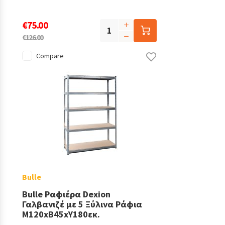
€75.00
€126.00
Compare
Bulle
Bulle Ραφιέρα Dexion
Γαλβανιζέ με 5 Ξύλινα Ράφια
Μ120xΒ45xΥ180εκ.