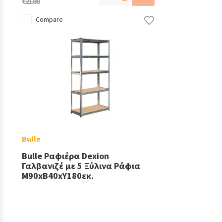
€21.00
Compare
Bulle
Bulle Ραφιέρα Dexion
Γαλβανιζέ με 5 Ξύλινα Ράφια
Μ90xΒ40xΥ180εκ.