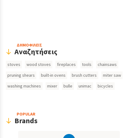
Header
ΔΗΜΟΦΙΛΕΙΣ
Αναζητήσεις
Search
stoves
wood stoves
fireplaces
tools
chainsaws
Inputs
pruning shears
built-in ovens
brush cutters
miter saw
washing machines
mixer
bulle
unimac
bicycles
POPULAR
Brands