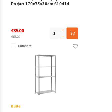
Ράφια 170x75x30cm 610414
€35.00
€67.20
Compare
Bulle