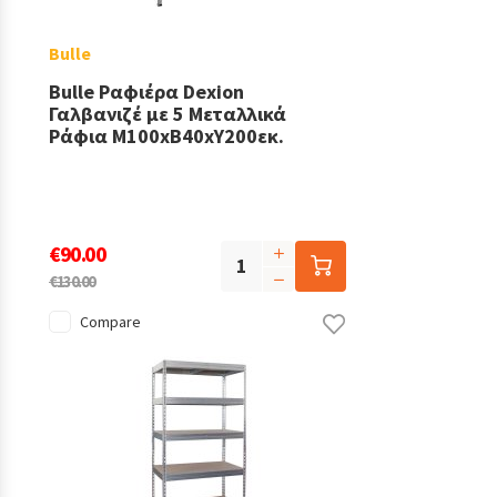
Bulle
Bulle Ραφιέρα Dexion
Γαλβανιζέ με 5 Μεταλλικά
Ράφια Μ100xΒ40xΥ200εκ.
€90.00
€130.00
Compare