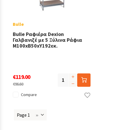
Bulle
Bulle Ραφιέρα Dexion
Γαλβανιζέ με 5 Ξύλινα Ράφια
Μ100xΒ50xΥ192εκ.
€119.00
€96.60
Compare
Page 1
››
Next
Pagination
page