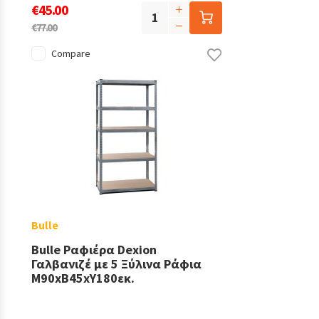
€45.00
€77.00
Compare
Bulle
Bulle Ραφιέρα Dexion
Γαλβανιζέ με 5 Ξύλινα Ράφια
Μ90xΒ45xΥ180εκ.