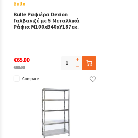
Bulle
Bulle Ραφιέρα Dexion
Γαλβανιζέ με 5 Μεταλλικά
Ράφια Μ100xΒ40xΥ187εκ.
€65.00
€90.00
Compare